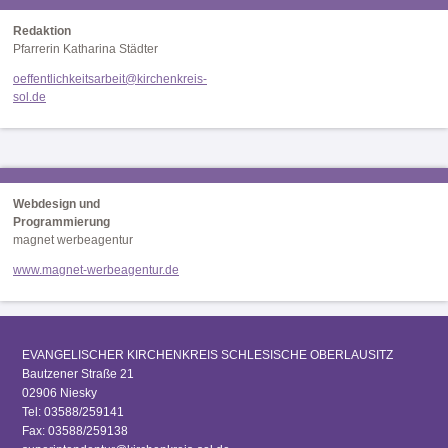
Redaktion
Pfarrerin Katharina Städter
oeffentlichkeitsarbeit@kirchenkreis-
sol.de
Webdesign und
Programmierung
magnet werbeagentur
www.magnet-werbeagentur.de
EVANGELISCHER KIRCHENKREIS SCHLESISCHE OBERLAUSITZ
Bautzener Straße 21
02906 Niesky
Tel: 03588/259141
Fax: 03588/259138