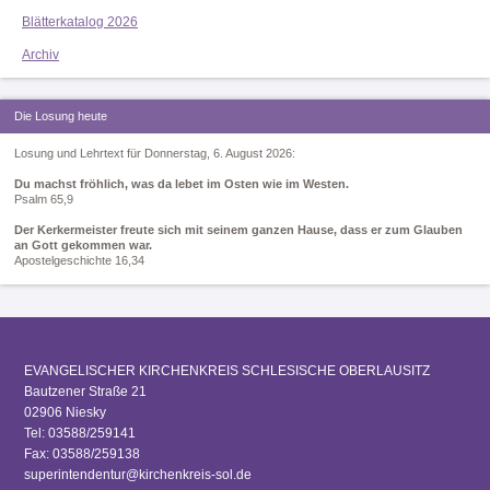
Blätterkatalog 2026
Archiv
Die Losung heute
Losung und Lehrtext für Donnerstag, 6. August 2026:
Du machst fröhlich, was da lebet im Osten wie im Westen.
Psalm 65,9
Der Kerkermeister freute sich mit seinem ganzen Hause, dass er zum Glauben
an Gott gekommen war.
Apostelgeschichte 16,34
EVANGELISCHER KIRCHENKREIS SCHLESISCHE OBERLAUSITZ
Bautzener Straße 21
02906 Niesky
Tel: 03588/259141
Fax: 03588/259138
superintendentur@kirchenkreis-sol.de