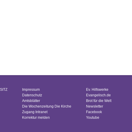
SITZ
Impressum
Ev. Hilfswerke
Datenschutz
Evangelisch.de
Amtsblätter
Brot für die Welt
Die Wochenzeitung Die Kirche
Newsletter
Zugang Intranet
Facebook
Korrektur melden
Youtube