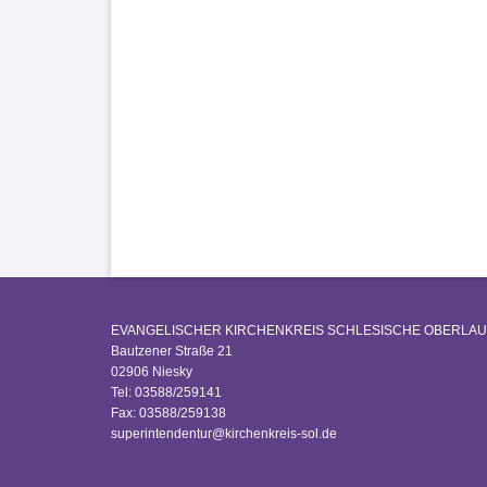
EVANGELISCHER KIRCHENKREIS SCHLESISCHE OBERLAU
Bautzener Straße 21
02906 Niesky
Tel: 03588/259141
Fax: 03588/259138
superintendentur@kirchenkreis-sol.de