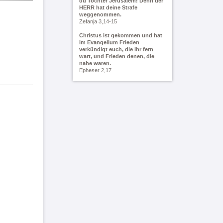
du Tochter Jerusalem! Denn der
HERR hat deine Strafe
weggenommen.
Zefanja 3,14-15
Christus ist gekommen und hat
im Evangelium Frieden
verkündigt euch, die ihr fern
wart, und Frieden denen, die
nahe waren.
Epheser 2,17