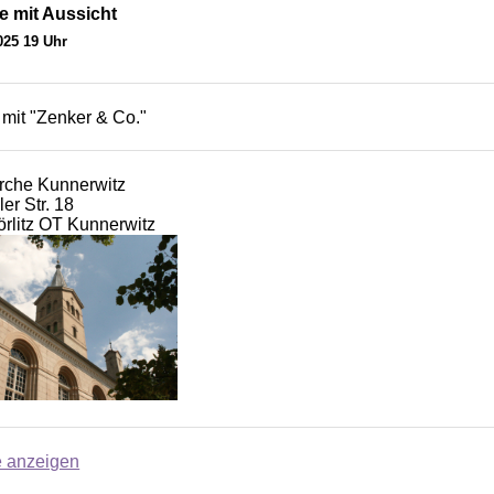
e mit Aussicht
025 19 Uhr
 mit "Zenker & Co."
irche Kunnerwitz
er Str. 18
rlitz OT Kunnerwitz
e anzeigen