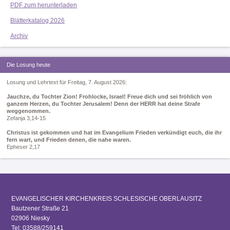
PDF zum herunterladen
Blätterkatalog 2026
Archiv
Die Losung heute
Losung und Lehrtext für Freitag, 7. August 2026:
Jauchze, du Tochter Zion! Frohlocke, Israel! Freue dich und sei fröhlich von
ganzem Herzen, du Tochter Jerusalem! Denn der HERR hat deine Strafe
weggenommen.
Zefanja 3,14-15
Christus ist gekommen und hat im Evangelium Frieden verkündigt euch, die ihr
fern wart, und Frieden denen, die nahe waren.
Epheser 2,17
EVANGELISCHER KIRCHENKREIS SCHLESISCHE OBERLAUSITZ
Bautzener Straße 21
02906 Niesky
Tel: 03588/259141