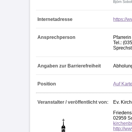
Björn Sobo
Internetadresse
https://w
Ansprechperson
Pfarreri
Tel.: (03
Sprechst
Angaben zur Barrierefreiheit
Abholung
Position
Auf Kart
Veranstalter / veröffentlicht von:
Ev. Kirc
Friedens
02959 Sc
kirchenb
http://ww