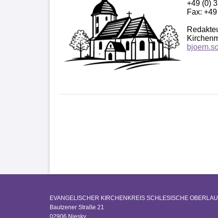
+49 (0) 
Fax: +49
Redakteu
Kirchenm
bjoern.s
EVANGELISCHER KIRCHENKREIS SCHLESISCHE OBERLAU
Bautzener Straße 21
02906 Niesky