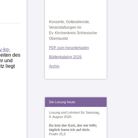
Konzerte, Gottesdienste,
Veranstaltungen im
Ev. Kirchenkreis Schlesische
Oberlausitz
PDF zum herunterladen
-kg-
eiten des
Blätterkatalog 2026
hr und
z liegt
Archiv
Die Losung heute
Losung und Lehrtext für Samstag,
8. August 2026:
Du bist der Gott, der mir hilft;
täglich harre ich auf dich.
Psalm 25,5