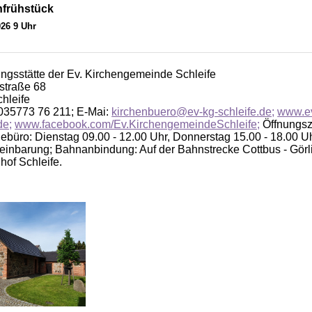
nfrühstück
026 9 Uhr
gsstätte der Ev. Kirchengemeinde Schleife
straße 68
hleife
 035773 76 211; E-Mai:
kirchenbuero@ev-kg-schleife.de;
www.ev
de;
www.facebook.com/Ev.KirchengemeindeSchleife;
Öffnungsz
büro: Dienstag 09.00 - 12.00 Uhr, Donnerstag 15.00 - 18.00 U
einbarung; Bahnanbindung: Auf der Bahnstrecke Cottbus - Görlit
hof Schleife.