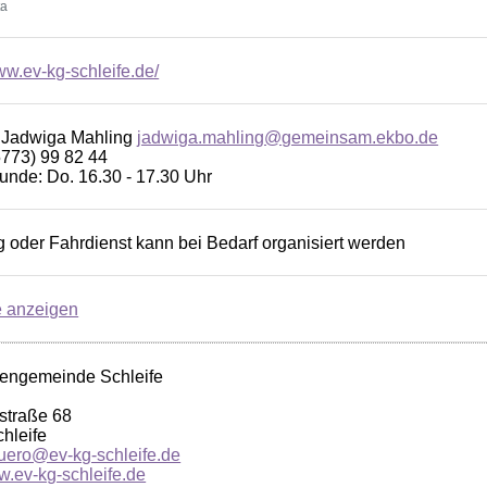
ta
ww.ev-kg-schleife.de/
n Jadwiga Mahling
jadwiga.mahling@gemeinsam.ekbo.de
5773) 99 82 44
unde: Do. 16.30 - 17.30 Uhr
 oder Fahrdienst kann bei Bedarf organisiert werden
e anzeigen
hengemeinde Schleife
straße 68
hleife
uero@ev-kg-schleife.de
w.ev-kg-schleife.de