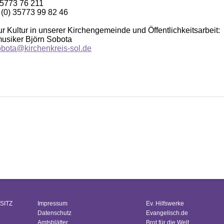
35773 76 211
 (0) 35773 99 82 46
r Kultur in unserer Kirchengemeinde und Öffentlichkeitsarbeit:
usiker Björn Sobota
obota@kirchenkreis-sol.de
SITZ
Impressum
Ev. Hilfswerke
Datenschutz
Evangelisch.de
Amtsblätter
Brot für die Welt