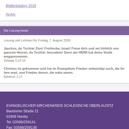
Blätterkatalog 2026
Archiv
Die Losung heute
Losung und Lehrtext für Freitag, 7. August 2026:
Jauchze, du Tochter Zion! Frohlocke, Israel! Freue dich und sei fröhlich von
ganzem Herzen, du Tochter Jerusalem! Denn der HERR hat deine Strafe
weggenommen.
Zefanja 3,14-15
Christus ist gekommen und hat im Evangelium Frieden verkündigt euch, die ihr
fern wart, und Frieden denen, die nahe waren.
Epheser 2,17
EVANGELISCHER KIRCHENKREIS SCHLESISCHE OBERLAUSITZ
Bautzener Straße 21
02906 Niesky
Tel: 03588/259141
Fax: 03588/259138