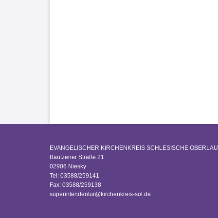
EVANGELISCHER KIRCHENKREIS SCHLESISCHE OBERLAU
Bautzener Straße 21
02906 Niesky
Tel: 03588/259141
Fax: 03588/259138
superintendentur@kirchenkreis-sol.de