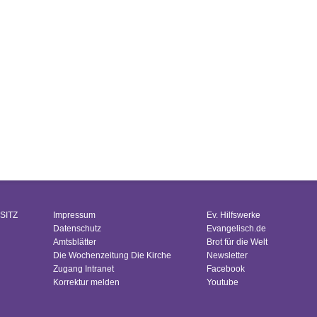
SITZ
Impressum
Ev. Hilfswerke
Datenschutz
Evangelisch.de
Amtsblätter
Brot für die Welt
Die Wochenzeitung Die Kirche
Newsletter
Zugang Intranet
Facebook
Korrektur melden
Youtube