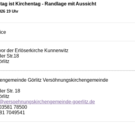
ag ist Kirchentag - Randlage mit Aussicht
026 19 Uhr
ice
vor der Erlöserkirche Kunnerwitz
er Str.18
rlitz
hengemeinde Görlitz Versöhnungskirchengemeinde
er Str. 18
rlitz
@versoehnungskirchengemeinde-goerlitz.de
 03581 78500
581 7049541