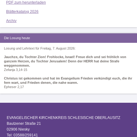
PDF zum herunterladen
Blätterkatalog 2026
Archiv
Die Losung heute
Losung und Lehrtext für Freitag, 7. August 2026:
Jauchze, du Tochter Zion! Frohlocke, Israel! Freue dich und sei fröhlich von
ganzem Herzen, du Tochter Jerusalem! Denn der HERR hat deine Strafe
weggenommen.
Zefanja 3,14-15
Christus ist gekommen und hat im Evangelium Frieden verkündigt euch, die ihr
fern wart, und Frieden denen, die nahe waren.
Epheser 2,17
EVANGELISCHER KIRCHENKREIS SCHLESISCHE OBERLAUSITZ
Bautzener Straße 21
02906 Niesky
Tel: 03588/259141