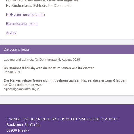
Konzerte, Gottesdienste, Veranstaltungen im
Ev. Kirchenkreis Schlesische Oberlausitz
PDF zum herunterladen
Blätterkatalog 2026
Archiv
Die Losung heute
Losung und Lehrtext für Donnerstag, 6. August 2026:
Du machst fröhlich, was da lebet im Osten wie im Westen.
Psalm 65,9
Der Kerkermeister freute sich mit seinem ganzen Hause, dass er zum Glauben
an Gott gekommen war.
Apostelgeschichte 16,34
EVANGELISCHER KIRCHENKREIS SCHLESISCHE OBERLAUSITZ
Bautzener Straße 21
02906 Niesky