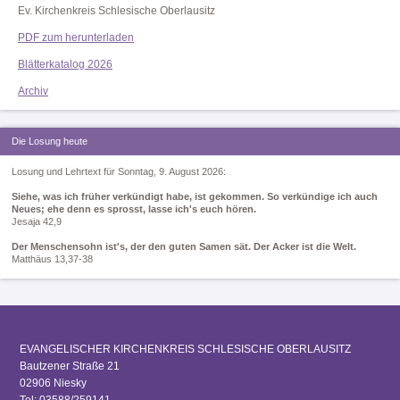
Ev. Kirchenkreis Schlesische Oberlausitz
PDF zum herunterladen
Blätterkatalog 2026
Archiv
Die Losung heute
Losung und Lehrtext für Sonntag, 9. August 2026:
Siehe, was ich früher verkündigt habe, ist gekommen. So verkündige ich auch
Neues; ehe denn es sprosst, lasse ich's euch hören.
Jesaja 42,9
Der Menschensohn ist's, der den guten Samen sät. Der Acker ist die Welt.
Matthäus 13,37-38
EVANGELISCHER KIRCHENKREIS SCHLESISCHE OBERLAUSITZ
Bautzener Straße 21
02906 Niesky
Tel: 03588/259141