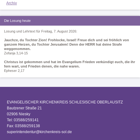
Archiv
Die Losung heute
Losung und Lehrtext für Freitag, 7. August 2026:
Jauchze, du Tochter Zion! Frohlocke, Israel! Freue dich und sei fröhlich von
ganzem Herzen, du Tochter Jerusalem! Denn der HERR hat deine Strafe
weggenommen.
Zefanja 3,14-15
Christus ist gekommen und hat im Evangelium Frieden verkündigt euch, die ihr
fern wart, und Frieden denen, die nahe waren.
Epheser 2,17
EVANGELISCHER KIRCHENKREIS SCHLESISCHE OBERLAUSITZ
Bautzener Straße 21
02906 Niesky
Tel: 03588/259141
Fax: 03588/259138
superintendentur@kirchenkreis-sol.de