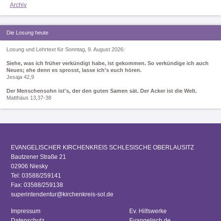
Archiv
Die Losung heute
Losung und Lehrtext für Sonntag, 9. August 2026:
Siehe, was ich früher verkündigt habe, ist gekommen. So verkündige ich auch
Neues; ehe denn es sprosst, lasse ich's euch hören.
Jesaja 42,9
Der Menschensohn ist's, der den guten Samen sät. Der Acker ist die Welt.
Matthäus 13,37-38
EVANGELISCHER KIRCHENKREIS SCHLESISCHE OBERLAUSITZ
Bautzener Straße 21
02906 Niesky
Tel: 03588/259141
Fax: 03588/259138
superintendentur@kirchenkreis-sol.de
Impressum
Ev. Hilfswerke
Datenschutz
Evangelisch.de