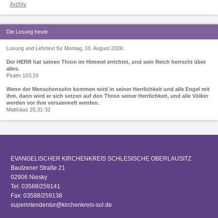
Archiv
Die Losung heute
Losung und Lehrtext für Montag, 10. August 2026:
Der HERR hat seinen Thron im Himmel errichtet, und sein Reich herrscht über
alles.
Psalm 103,19
Wenn der Menschensohn kommen wird in seiner Herrlichkeit und alle Engel mit
ihm, dann wird er sich setzen auf den Thron seiner Herrlichkeit, und alle Völker
werden vor ihm versammelt werden.
Matthäus 25,31-32
EVANGELISCHER KIRCHENKREIS SCHLESISCHE OBERLAUSITZ
Bautzener Straße 21
02906 Niesky
Tel: 03588/259141
Fax: 03588/259138
superintendentur@kirchenkreis-sol.de