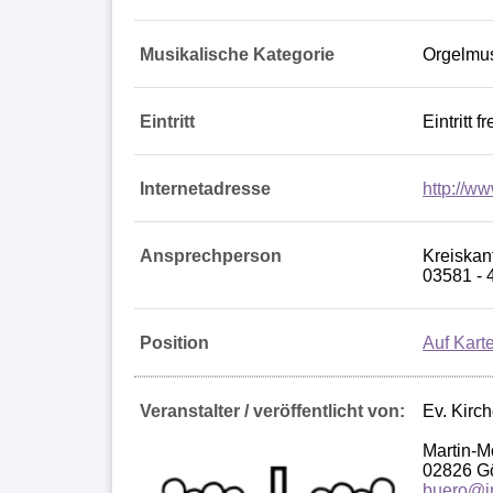
Musikalische Kategorie
Orgelmu
Eintritt
Eintritt 
Internetadresse
http://w
Ansprechperson
Kreiskan
03581 - 
Position
Auf Kart
Veranstalter / veröffentlicht von:
Ev. Kirc
Martin-M
02826 Gö
buero@in