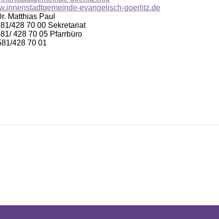
ww.innenstadtgemeinde-evangelisch-goerlitz.de
Dr. Matthias Paul
581/428 70 00 Sekretariat
581/ 428 70 05 Pfarrbüro
581/428 70 01