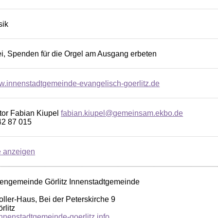
sik
frei, Spenden für die Orgel am Ausgang erbeten
ww.innenstadtgemeinde-evangelisch-goerlitz.de
tor Fabian Kiupel
fabian.kiupel@gemeinsam.ekbo.de
42 87 015
e anzeigen
hengemeinde Görlitz Innenstadtgemeinde
oller-Haus, Bei der Peterskirche 9
rlitz
nenstadtgemeinde-goerlitz.info