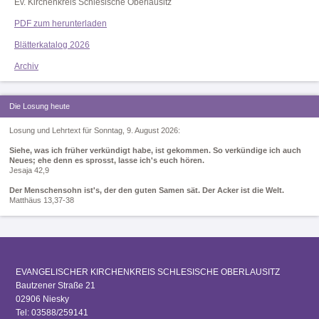
Ev. Kirchenkreis Schlesische Oberlausitz
PDF zum herunterladen
Blätterkatalog 2026
Archiv
Die Losung heute
Losung und Lehrtext für Sonntag, 9. August 2026:
Siehe, was ich früher verkündigt habe, ist gekommen. So verkündige ich auch
Neues; ehe denn es sprosst, lasse ich's euch hören.
Jesaja 42,9
Der Menschensohn ist's, der den guten Samen sät. Der Acker ist die Welt.
Matthäus 13,37-38
EVANGELISCHER KIRCHENKREIS SCHLESISCHE OBERLAUSITZ
Bautzener Straße 21
02906 Niesky
Tel: 03588/259141