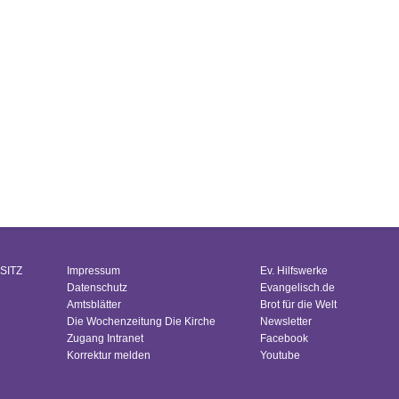
SITZ
Impressum
Ev. Hilfswerke
Datenschutz
Evangelisch.de
Amtsblätter
Brot für die Welt
Die Wochenzeitung Die Kirche
Newsletter
Zugang Intranet
Facebook
Korrektur melden
Youtube