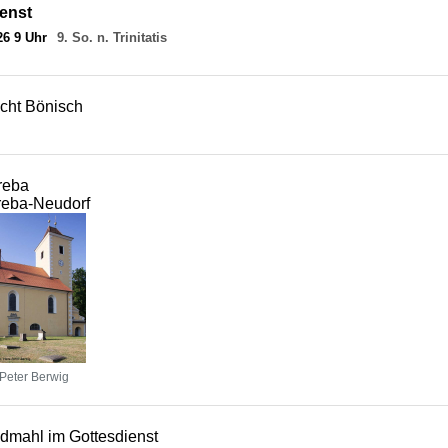
enst
26 9 Uhr
9. So. n. Trinitatis
echt Bönisch
reba
reba-Neudorf
Peter Berwig
dmahl im Gottesdienst