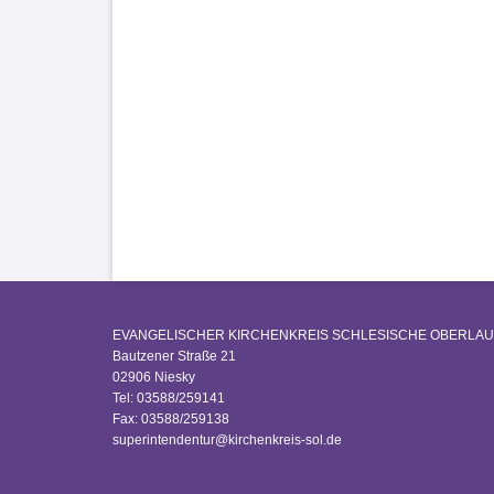
EVANGELISCHER KIRCHENKREIS SCHLESISCHE OBERLAU
Bautzener Straße 21
02906 Niesky
Tel: 03588/259141
Fax: 03588/259138
superintendentur@kirchenkreis-sol.de