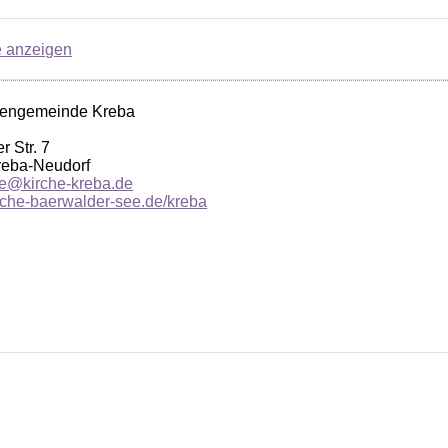
e anzeigen
hengemeinde Kreba
r Str. 7
reba-Neudorf
e@kirche-kreba.de
kirche-baerwalder-see.de/kreba