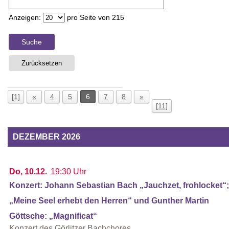
Anzeigen:
pro Seite von
215
Suche
Zurücksetzen
[1]
«
4
5
6
7
8
»
[11]
DEZEMBER 2026
Do, 10.12.
19:30 Uhr
Konzert: Johann Sebastian Bach „Jauchzet, frohlocket“;
„Meine Seel erhebt den Herren“ und Gunther Martin
Göttsche: „Magnificat“
Konzert des Görlitzer Bachchores