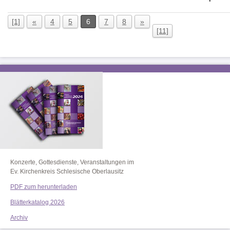
[1]
«
4
5
6
7
8
»
[11]
Konzerte, Gottesdienste, Veranstaltungen im
Ev. Kirchenkreis Schlesische Oberlausitz
PDF zum herunterladen
Blätterkatalog 2026
Archiv