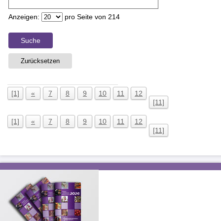
Anzeigen:
pro Seite von
214
Suche
Zurücksetzen
[1]
«
7
8
9
10
11
12
[11]
[1]
«
7
8
9
10
11
12
[11]