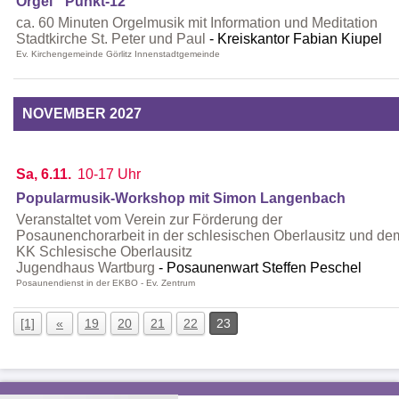
Orgel ° Punkt-12
ca. 60 Minuten Orgelmusik mit Information und Meditation
Stadtkirche St. Peter und Paul
Kreiskantor Fabian Kiupel
Ev. Kirchengemeinde Görlitz Innenstadtgemeinde
NOVEMBER 2027
Sa, 6.11.
10-17 Uhr
Popularmusik-Workshop mit Simon Langenbach
Veranstaltet vom Verein zur Förderung der
Posaunenchorarbeit in der schlesischen Oberlausitz und de
KK Schlesische Oberlausitz
Jugendhaus Wartburg
Posaunenwart Steffen Peschel
Posaunendienst in der EKBO - Ev. Zentrum
[1]
«
19
20
21
22
23