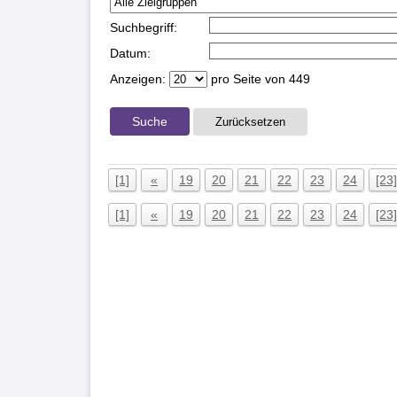
Suchbegriff:
Datum:
Anzeigen:
pro Seite von
449
Suche
Zurücksetzen
[1]
«
19
20
21
22
23
24
[23]
[1]
«
19
20
21
22
23
24
[23]