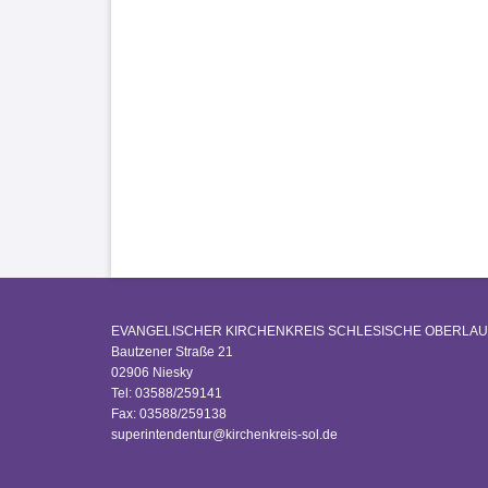
EVANGELISCHER KIRCHENKREIS SCHLESISCHE OBERLAU
Bautzener Straße 21
02906 Niesky
Tel: 03588/259141
Fax: 03588/259138
superintendentur@kirchenkreis-sol.de