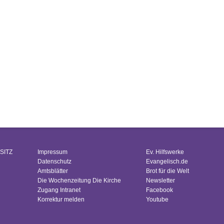
SITZ
Impressum
Ev. Hilfswerke
Datenschutz
Evangelisch.de
Amtsblätter
Brot für die Welt
Die Wochenzeitung Die Kirche
Newsletter
Zugang Intranet
Facebook
Korrektur melden
Youtube