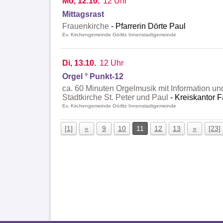
Mo, 12.10.
12 Uhr
Mittagsrast
Frauenkirche
Pfarrerin Dörte Paul
Ev. Kirchengemeinde Görlitz Innenstadtgemeinde
Di, 13.10.
12 Uhr
Orgel ° Punkt-12
ca. 60 Minuten Orgelmusik mit Information un
Stadtkirche St. Peter und Paul
Kreiskantor F
Ev. Kirchengemeinde Görlitz Innenstadtgemeinde
[1]
«
9
10
11
12
13
»
[23]