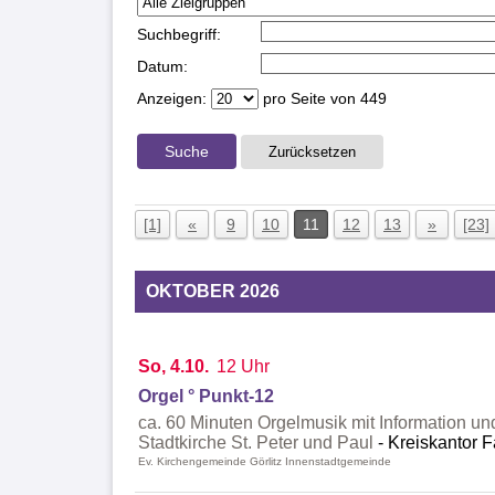
Suchbegriff:
Datum:
Anzeigen:
pro Seite von
449
Suche
Zurücksetzen
[1]
«
9
10
11
12
13
»
[23]
OKTOBER 2026
So, 4.10.
12 Uhr
Orgel ° Punkt-12
ca. 60 Minuten Orgelmusik mit Information un
Stadtkirche St. Peter und Paul
Kreiskantor F
Ev. Kirchengemeinde Görlitz Innenstadtgemeinde