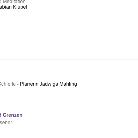
d Meditation
abian Kiupel
chleife
Pfarrerin Jadwiga Mahling
nd Grenzen
esener