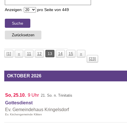
Anzeigen:
pro Seite von
449
Suche
Zurücksetzen
[1]
«
11
12
13
14
15
»
[23]
OKTOBER 2026
So, 25.10.
9 Uhr
21. So. n. Trinitatis
Gottesdienst
Ev. Gemeindehaus Kringelsdorf
Ev. Kirchengemeinde Klitten