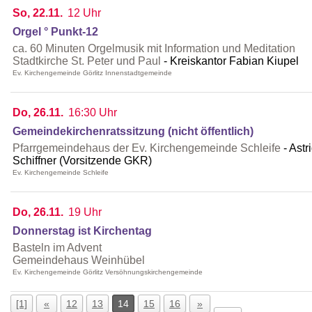
So, 22.11.
12 Uhr
Orgel ° Punkt-12
ca. 60 Minuten Orgelmusik mit Information und Meditation
Stadtkirche St. Peter und Paul
Kreiskantor Fabian Kiupel
Ev. Kirchengemeinde Görlitz Innenstadtgemeinde
Do, 26.11.
16:30 Uhr
Gemeindekirchenratssitzung (nicht öffentlich)
Pfarrgemeindehaus der Ev. Kirchengemeinde Schleife
Astr
Schiffner (Vorsitzende GKR)
Ev. Kirchengemeinde Schleife
Do, 26.11.
19 Uhr
Donnerstag ist Kirchentag
Basteln im Advent
Gemeindehaus Weinhübel
Ev. Kirchengemeinde Görlitz Versöhnungskirchengemeinde
[1]
«
12
13
14
15
16
»