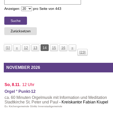
Anzeigen:
pro Seite von
443
Suche
Zurücksetzen
[1]
«
12
13
14
15
16
»
[23]
NOVEMBER 2026
So, 8.11.
12 Uhr
Orgel ° Punkt-12
ca. 60 Minuten Orgelmusik mit Information und Meditation
Stadtkirche St. Peter und Paul
Kreiskantor Fabian Kiupel
Ev. Kirchengemeinde Görlitz Innenstadtgemeinde