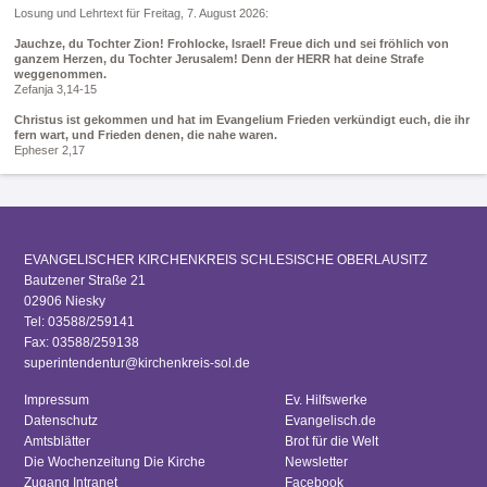
Losung und Lehrtext für Freitag, 7. August 2026:
Jauchze, du Tochter Zion! Frohlocke, Israel! Freue dich und sei fröhlich von
ganzem Herzen, du Tochter Jerusalem! Denn der HERR hat deine Strafe
weggenommen.
Zefanja 3,14-15
Christus ist gekommen und hat im Evangelium Frieden verkündigt euch, die ihr
fern wart, und Frieden denen, die nahe waren.
Epheser 2,17
EVANGELISCHER KIRCHENKREIS SCHLESISCHE OBERLAUSITZ
Bautzener Straße 21
02906 Niesky
Tel: 03588/259141
Fax: 03588/259138
superintendentur@kirchenkreis-sol.de
Impressum
Ev. Hilfswerke
Datenschutz
Evangelisch.de
Amtsblätter
Brot für die Welt
Die Wochenzeitung Die Kirche
Newsletter
Zugang Intranet
Facebook