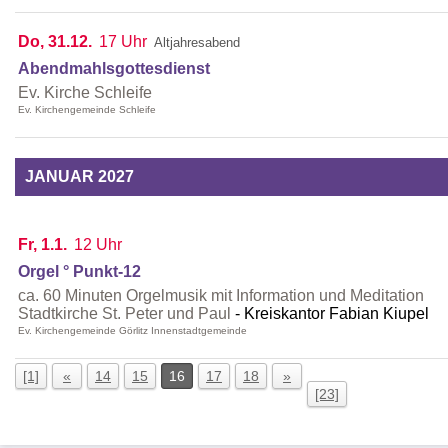
Do, 31.12.
17 Uhr
Altjahresabend
Abendmahlsgottesdienst
Ev. Kirche Schleife
Ev. Kirchengemeinde Schleife
JANUAR 2027
Fr, 1.1.
12 Uhr
Orgel ° Punkt-12
ca. 60 Minuten Orgelmusik mit Information und Meditation
Stadtkirche St. Peter und Paul
Kreiskantor Fabian Kiupel
Ev. Kirchengemeinde Görlitz Innenstadtgemeinde
[1]
«
14
15
16
17
18
»
[23]