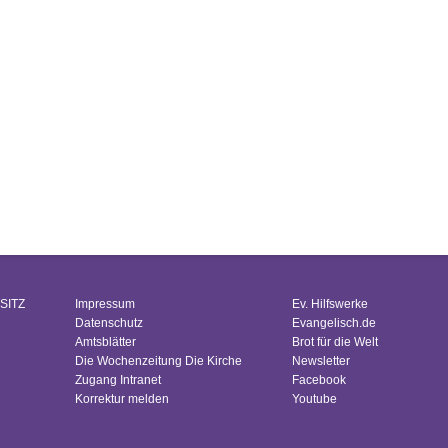
SITZ
Impressum
Ev. Hilfswerke
Datenschutz
Evangelisch.de
Amtsblätter
Brot für die Welt
Die Wochenzeitung Die Kirche
Newsletter
Zugang Intranet
Facebook
Korrektur melden
Youtube