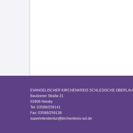
EVANGELISCHER KIRCHENKREIS SCHLESISCHE OBERLAU
Bautzener Straße 21
02906 Niesky
Tel: 03588/259141
Fax: 03588/259138
superintendentur@kirchenkreis-sol.de