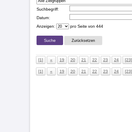
Suchbegriff:
Datum:
Anzeigen:
pro Seite von
444
Suche
Zurücksetzen
[1]
«
19
20
21
22
23
24
[23]
[1]
«
19
20
21
22
23
24
[23]