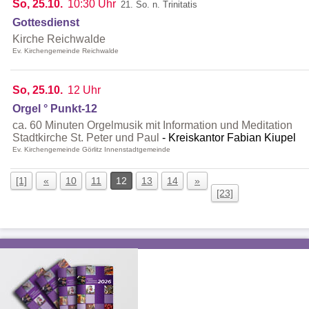
So, 25.10.
10:30 Uhr
21. So. n. Trinitatis
Gottesdienst
Kirche Reichwalde
Ev. Kirchengemeinde Reichwalde
So, 25.10.
12 Uhr
Orgel ° Punkt-12
ca. 60 Minuten Orgelmusik mit Information und Meditation
Stadtkirche St. Peter und Paul
Kreiskantor Fabian Kiupel
Ev. Kirchengemeinde Görlitz Innenstadtgemeinde
[1]
«
10
11
12
13
14
»
[23]