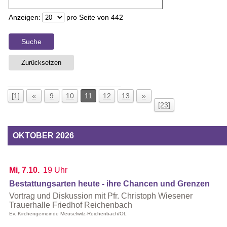
Anzeigen:
pro Seite von
442
Suche
Zurücksetzen
[1]
«
9
10
11
12
13
»
[23]
OKTOBER 2026
Mi, 7.10.
19 Uhr
Bestattungsarten heute - ihre Chancen und Grenzen
Vortrag und Diskussion mit Pfr. Christoph Wiesener
Trauerhalle Friedhof Reichenbach
Ev. Kirchengemeinde Meuselwitz-Reichenbach/OL