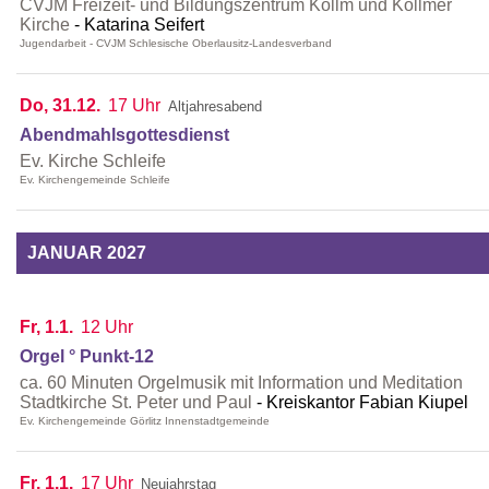
CVJM Freizeit- und Bildungszentrum Kollm und Kollmer
Kirche
Katarina Seifert
Jugendarbeit - CVJM Schlesische Oberlausitz-Landesverband
Do, 31.12.
17 Uhr
Altjahresabend
Abendmahlsgottesdienst
Ev. Kirche Schleife
Ev. Kirchengemeinde Schleife
JANUAR 2027
Fr, 1.1.
12 Uhr
Orgel ° Punkt-12
ca. 60 Minuten Orgelmusik mit Information und Meditation
Stadtkirche St. Peter und Paul
Kreiskantor Fabian Kiupel
Ev. Kirchengemeinde Görlitz Innenstadtgemeinde
Fr, 1.1.
17 Uhr
Neujahrstag