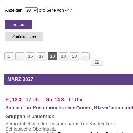
Anzeigen:
pro Seite von
447
Suche
Zurücksetzen
[1]
«
16
17
18
19
20
»
[23]
MÄRZ 2027
Fr, 12.3.
17 Uhr
-
So, 14.3.
17 Uhr
Seminar für Posaunenchorleiter*innen, Bläser*innen un
Gruppen in Jauernick
Veranstaltet von der Posaunenarbeit im Kirchenkreis
Schlesische Oberlausitz