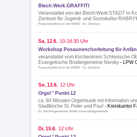
Blech:Werk:GRAFFITI
Veranstaltet von der Blech:Werk:STADT in K
Zentrum für Jugend- und Soziokultur RABR
Posaunendienst in der EKBO - Ev. Zentrum
Sa, 12.6.
10-16:30 Uhr
Workshop Posaunenchorleitung für Anfäng
veranstaltet vom Kirchenkreis Schlesische 
Evangelische Brüdergemeine Niesky
LPW C
Posaunendienst in der EKBO - Ev. Zentrum
So, 13.6.
12 Uhr
Orgel ° Punkt-12
ca. 60 Minuten Orgelmusik mit Information un
Stadtkirche St. Peter und Paul
Kreiskantor F
Ev. Kirchengemeinde Görlitz Innenstadtgemeinde
Di, 15.6.
12 Uhr
Orgel ° Punkt-12