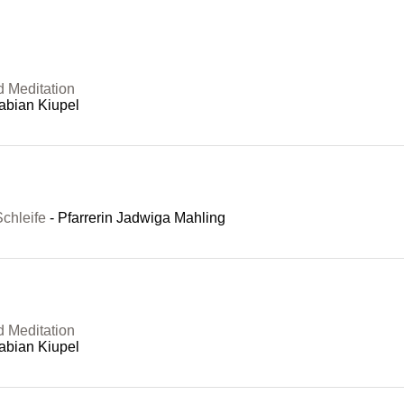
d Meditation
abian Kiupel
chleife
Pfarrerin Jadwiga Mahling
d Meditation
abian Kiupel