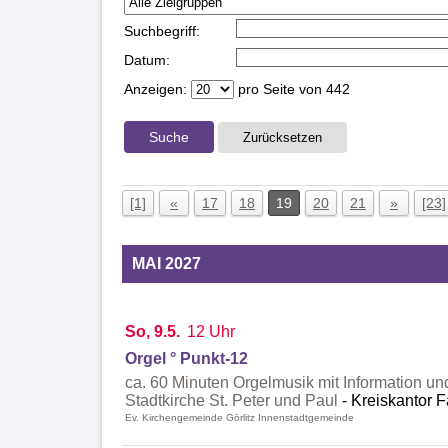
Suchbegriff:
Datum:
Anzeigen:
pro Seite von
442
Suche
Zurücksetzen
[1]
«
17
18
19
20
21
»
[23]
MAI 2027
So, 9.5.
12 Uhr
Orgel ° Punkt-12
ca. 60 Minuten Orgelmusik mit Information un
Stadtkirche St. Peter und Paul
Kreiskantor F
Ev. Kirchengemeinde Görlitz Innenstadtgemeinde