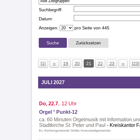
Suchbegriff:
Datum:
Anzeigen:
pro Seite von
445
Suche
Zurücksetzen
[1]
«
19
20
21
22
23
»
[23]
JULI 2027
Do, 22.7.
12 Uhr
Orgel ° Punkt-12
ca. 60 Minuten Orgelmusik mit Information un
Stadtkirche St. Peter und Paul
Kreiskantor F
Ev. Kirchengemeinde Görlitz Innenstadtgemeinde