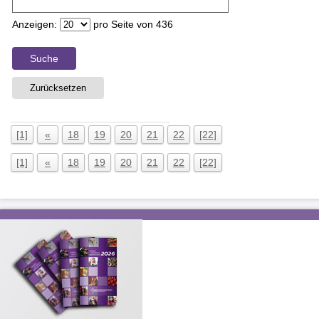
Anzeigen:
pro Seite von
436
Suche
Zurücksetzen
[1]
«
18
19
20
21
22
[22]
[1]
«
18
19
20
21
22
[22]