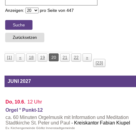
Anzeigen:
pro Seite von
447
Suche
Zurücksetzen
[1]
«
18
19
20
21
22
»
[23]
JUNI 2027
Do, 10.6.
12 Uhr
Orgel ° Punkt-12
ca. 60 Minuten Orgelmusik mit Information und Meditation
Stadtkirche St. Peter und Paul
Kreiskantor Fabian Kiupel
Ev. Kirchengemeinde Görlitz Innenstadtgemeinde