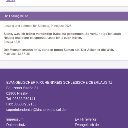
Archiv
Die Losung heute
Losung und Lehrtext für Sonntag, 9. August 2026:
Siehe, was ich früher verkündigt habe, ist gekommen. So verkündige ich auch
Neues; ehe denn es sprosst, lasse ich's euch hören.
Jesaja 42,9
Der Menschensohn ist's, der den guten Samen sät. Der Acker ist die Welt.
Matthäus 13,37-38
EVANGELISCHER KIRCHENKREIS SCHLESISCHE OBERLAUSITZ
Bautzener Straße 21
02906 Niesky
Tel: 03588/259141
Fax: 03588/259138
superintendentur@kirchenkreis-sol.de
Impressum
Ev. Hilfswerke
Datenschutz
Evangelisch.de