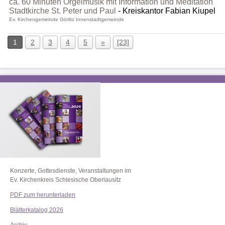
ca. 60 Minuten Orgelmusik mit Information und Meditation
Stadtkirche St. Peter und Paul
Kreiskantor Fabian Kiupel
Ev. Kirchengemeinde Görlitz Innenstadtgemeinde
1
2
3
4
5
»
[23]
Konzerte, Gottesdienste, Veranstaltungen im
Ev. Kirchenkreis Schlesische Oberlausitz
PDF zum herunterladen
Blätterkatalog 2026