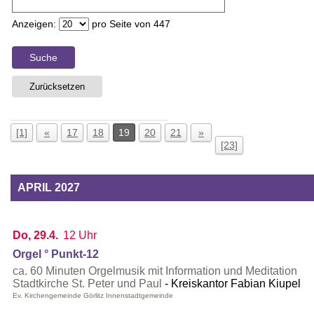
Anzeigen:
pro Seite von
447
Suche
Zurücksetzen
[1]
«
17
18
19
20
21
»
[23]
APRIL 2027
Do, 29.4.
12 Uhr
Orgel ° Punkt-12
ca. 60 Minuten Orgelmusik mit Information und Meditation
Stadtkirche St. Peter und Paul
Kreiskantor Fabian Kiupel
Ev. Kirchengemeinde Görlitz Innenstadtgemeinde