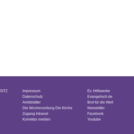
SITZ
Impressum
Ev. Hilfswerke
Datenschutz
Evangelisch.de
Amtsblätter
Brot für die Welt
Die Wochenzeitung Die Kirche
Newsletter
Zugang Intranet
Facebook
Korrektur melden
Youtube