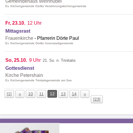
Gemeindehaus Weinhübel
Ev. Kirchengemeinde Görlitz Versöhnungskirchengemeinde
Fr, 23.10.
12 Uhr
Mittagsrast
Frauenkirche
Pfarrerin Dörte Paul
Ev. Kirchengemeinde Görlitz Innenstadtgemeinde
So, 25.10.
9 Uhr
21. So. n. Trinitatis
Gottesdienst
Kirche Petershain
Ev. Kirchengemeinde Trinitatisgemeinde am See
[1]
«
10
11
12
13
14
»
[23]