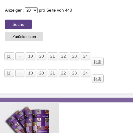
Anzeigen:
pro Seite von
449
Suche
Zurücksetzen
[1]
«
19
20
21
22
23
24
[23]
[1]
«
19
20
21
22
23
24
[23]