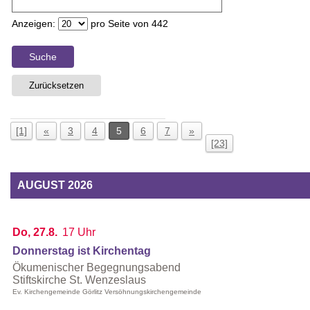
Anzeigen:
pro Seite von
442
Suche
Zurücksetzen
[1]
«
3
4
5
6
7
»
[23]
AUGUST 2026
Do, 27.8.
17 Uhr
Donnerstag ist Kirchentag
Ökumenischer Begegnungsabend
Stiftskirche St. Wenzeslaus
Ev. Kirchengemeinde Görlitz Versöhnungskirchengemeinde