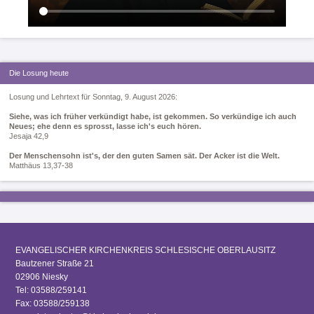
Die Losung heute
Losung und Lehrtext für Sonntag, 9. August 2026:
Siehe, was ich früher verkündigt habe, ist gekommen. So verkündige ich auch
Neues; ehe denn es sprosst, lasse ich's euch hören.
Jesaja 42,9
Der Menschensohn ist's, der den guten Samen sät. Der Acker ist die Welt.
Matthäus 13,37-38
EVANGELISCHER KIRCHENKREIS SCHLESISCHE OBERLAUSITZ
Bautzener Straße 21
02906 Niesky
Tel: 03588/259141
Fax: 03588/259138