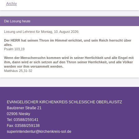
Archiv
Die Losung heute
Losung und Lehrtext für Montag, 10. August 2026:
Der HERR hat seinen Thron im Himmel errichtet, und sein Reich herrscht über
alles.
Psalm 103,19
Wenn der Menschensohn kommen wird in seiner Herrlichkeit und alle Engel mit
ihm, dann wird er sich setzen auf den Thron seiner Herrlichkeit, und alle Völker
werden vor ihm versammelt werden.
Matthäus 25,31-32
EVANGELISCHER KIRCHENKREIS SCHLESISCHE OBERLAUSITZ
Bautzener Straße 21
02906 Niesky
Tel: 03588/259141
Fax: 03588/259138
superintendentur@kirchenkreis-sol.de