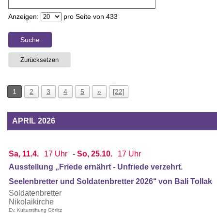
Anzeigen:
pro Seite von
433
Suche
Zurücksetzen
1
2
3
4
5
»
[22]
APRIL 2026
Sa, 11.4.
17 Uhr
-
So, 25.10.
17 Uhr
Ausstellung „Friede ernährt - Unfriede verzehrt.
Seelenbretter und Soldatenbretter 2026‘‘ von Bali Tollak
Soldatenbretter
Nikolaikirche
Ev. Kulturstiftung Görlitz