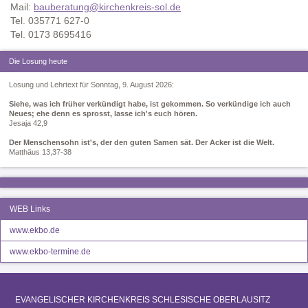
Mail:
bauberatung@kirchenkreis-sol.de
Tel. 035771 627-0
Tel. 0173 8695416
Die Losung heute
Losung und Lehrtext für Sonntag, 9. August 2026:
Siehe, was ich früher verkündigt habe, ist gekommen. So verkündige ich auch
Neues; ehe denn es sprosst, lasse ich's euch hören.
Jesaja 42,9
Der Menschensohn ist's, der den guten Samen sät. Der Acker ist die Welt.
Matthäus 13,37-38
WEB Links
www.ekbo.de
www.ekbo-termine.de
EVANGELISCHER KIRCHENKREIS SCHLESISCHE OBERLAUSITZ