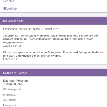
Berichte
Bilderbibel
Die Losung heute
Losung und Lehrtext für Freitag, 7. August 2026:
Jauchze, du Tochter Zion! Frohlocke, Israel! Freue dich und sei fröhlich von
ganzem Herzen, du Tochter Jerusalem! Denn der HERR hat deine Strafe
weggenommen.
Zefanja 3,14-15
Christus ist gekommen und hat im Evangelium Frieden verkündigt euch, die ihr
fern wart, und Frieden denen, die nahe waren.
Epheser 2,17
Liturgischer Kalender
Nächster Feiertag
7. August 2026
Woc­hen­spruch:
Pre­digt­text:
AT-Le­sung:
E­van­ge­li­um: