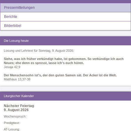
Pressemitteilungen
Berichte
Bilderbibel
Die Losung heute
Losung und Lehrtext für Sonntag, 9. August 2026:
Siehe, was ich früher verkündigt habe, ist gekommen. So verkündige ich auch
Neues; ehe denn es sprosst, lasse ich's euch hören.
Jesaja 42,9
Der Menschensohn ist's, der den guten Samen sät. Der Acker ist die Welt.
Matthäus 13,37-38
Liturgischer Kalender
Nächster Feiertag
9. August 2026
Woc­hen­spruch:
Pre­digt­text:
AT-Le­sung: