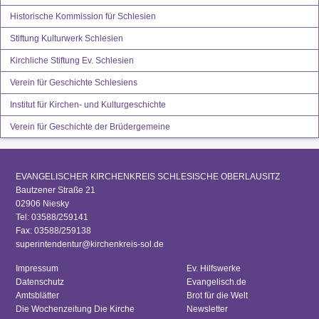
Historische Kommission für Schlesien
Stiftung Kulturwerk Schlesien
Kirchliche Stiftung Ev. Schlesien
Verein für Geschichte Schlesiens
Institut für Kirchen- und Kulturgeschichte
Verein für Geschichte der Brüdergemeine
EVANGELISCHER KIRCHENKREIS SCHLESISCHE OBERLAUSITZ
Bautzener Straße 21
02906 Niesky
Tel: 03588/259141
Fax: 03588/259138
superintendentur@kirchenkreis-sol.de
Impressum
Ev. Hilfswerke
Datenschutz
Evangelisch.de
Amtsblätter
Brot für die Welt
Die Wochenzeitung Die Kirche
Newsletter