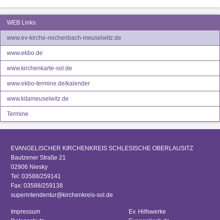
WEB Links
www.ev-kirche-reichenbach-meuselwitz.de
www.ekbo.de
www.kirchenkarte-sol.de
www.ekbo-termine.de/kalender
www.kitameuselwitz.de
Termine
EVANGELISCHER KIRCHENKREIS SCHLESISCHE OBERLAUSITZ
Bautzener Straße 21
02906 Niesky
Tel: 03588/259141
Fax: 03588/259138
superintendentur@kirchenkreis-sol.de
Impressum
Ev. Hilfswerke