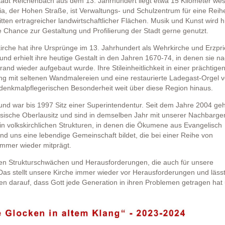
adt Reichenbach aus dem 13. Jahrhundert liegt etwa 15 Kilometer wes
egia, der Hohen Straße, ist Verwaltungs- und Schulzentrum für eine Reih
itten ertragreicher landwirtschaftlicher Flächen. Musik und Kunst wird h
 Chance zur Gestaltung und Profilierung der Stadt gerne genutzt.
irche hat ihre Ursprünge im 13. Jahrhundert als Wehrkirche und Erzpri
nd erhielt ihre heutige Gestalt in den Jahren 1670-74, in denen sie n
nd wieder aufgebaut wurde. Ihre Stileinheitlichkeit in einer prächtige
ng mit seltenen Wandmalereien und eine restaurierte Ladegast-Orgel 
denkmalpflegerischen Besonderheit weit über diese Region hinaus.
d war bis 1997 Sitz einer Superintendentur. Seit dem Jahre 2004 geh
esische Oberlausitz und sind in demselben Jahr mit unserer Nachbarg
h in volkskirchlichen Strukturen, in denen die Ökumene aus Evangelisch
und uns eine lebendige Gemeinschaft bildet, die bei einer Reihe von
 immer wieder mitprägt.
einen Strukturschwächen und Herausforderungen, die auch für unsere
as stellt unsere Kirche immer wieder vor Herausforderungen und läss
auen darauf, dass Gott jede Generation in ihren Problemen getragen hat