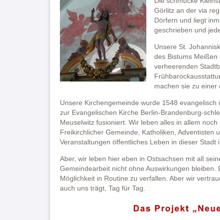
Die schmucke Kleinst
Görlitz an der via r
Dörfern und liegt inm
geschrieben und jede
Unsere St. Johannisk
des Bistums Meißen u
verheerenden Stadtbra
Frühbarockausstattu
machen sie zu einer 
Unsere Kirchengemeinde wurde 1548 evangelisch un
zur Evangelischen Kirche Berlin-Brandenburg-schl
Meuselwitz fusioniert. Wir leben alles in allem noc
Freikirchlicher Gemeinde, Katholiken, Adventisten 
Veranstaltungen öffentliches Leben in dieser Stadt
Aber, wir leben hier eben in Ostsachsen mit all s
Gemeindearbeit nicht ohne Auswirkungen bleiben. D
Möglichkeit in Routine zu verfallen. Aber wir vertr
auch uns trägt, Tag für Tag.