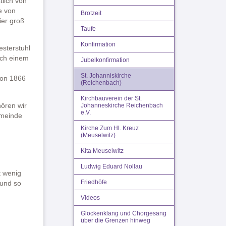
tlich von
e von
Brotzeit
ier groß
Taufe
Konfirmation
esterstuhl
ach einem
Jubelkonfirmation
n
St. Johanniskirche
von 1866
(Reichenbach)
Kirchbauverein der St.
ören wir
Johanneskirche Reichenbach
e.V.
emeinde
Kirche Zum Hl. Kreuz
(Meuselwitz)
Kita Meuselwitz
Ludwig Eduard Nollau
t wenig
Friedhöfe
 und so
Videos
Glockenklang und Chorgesang
über die Grenzen hinweg