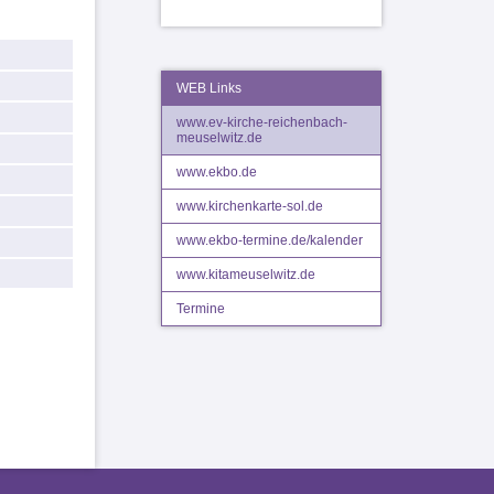
WEB Links
www.ev-kirche-reichenbach-
meuselwitz.de
www.ekbo.de
www.kirchenkarte-sol.de
www.ekbo-termine.de/kalender
www.kitameuselwitz.de
Termine